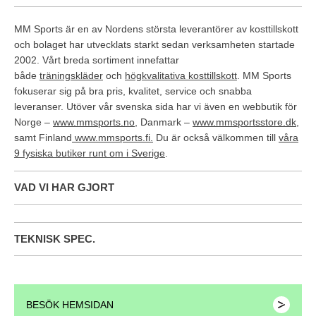
MM Sports är en av Nordens största leverantörer av kosttillskott
och bolaget har utvecklats starkt sedan verksamheten startade
2002. Vårt breda sortiment innefattar
både
träningskläder
och
högkvalitativa kosttillskott
. MM Sports
fokuserar sig på bra pris, kvalitet, service och snabba
leveranser. Utöver vår svenska sida har vi även en webbutik för
Norge –
www.mmsports.no
, Danmark –
www.mmsportsstore.dk
,
samt Finland
www.mmsports.fi.
Du är också välkommen till
våra
9 fysiska butiker runt om i Sverige
.
VAD VI HAR GJORT
TEKNISK SPEC.
BESÖK HEMSIDAN